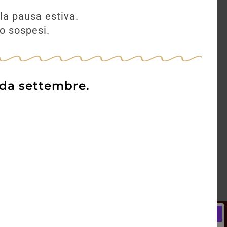
la pausa estiva.
no sospesi.
 da settembre.
Newsletter
Registrati e ricevi subito un