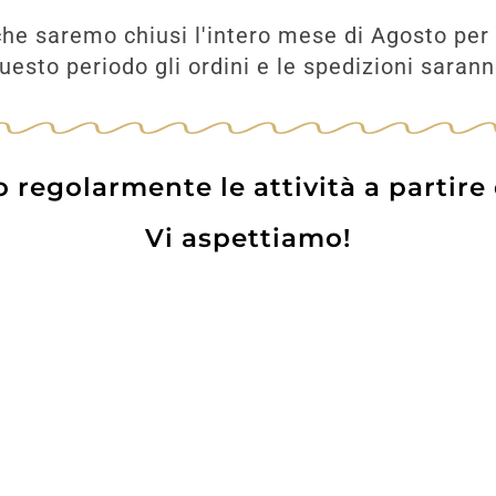
he saremo chiusi l'intero mese di Agosto per 
80
€
esto periodo gli ordini e le spedizioni saran
UNGI
regolarmente le attività a partire
Vi aspettiamo!
Prodotti
Contatti