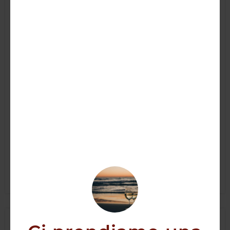
Montepulciano d’Abruzzo DOC Valentini
2017
245,00
€
AGGIUNGI