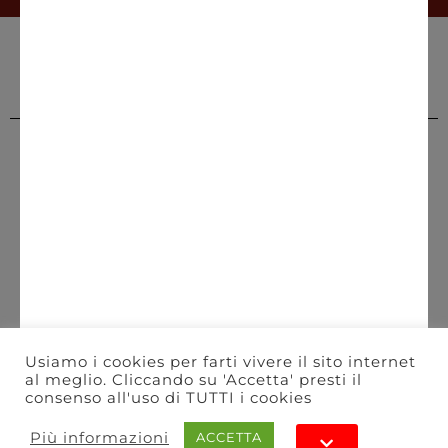
Chi siamo
Gift Card
Informazioni Utili
Privacy Policy
Cookie Policy
Blog
PRIMEWINE
© 2026-2027 MAJA S.r.l.s.
servizioclienti@primewine.online
Via Simone Martini 135, 00142 Rome (Italy)
P.IVA 15926781004 – REA RM1623528
Powered by
Agenzia di Marketing
Usiamo i cookies per farti vivere il sito internet
al meglio. Cliccando su 'Accetta' presti il
consenso all'uso di TUTTI i cookies
Più informazioni
ACCETTA