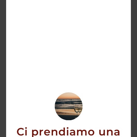
Tignanello 2021 Antinori – Toscana IGT
150,00
€
AGGIUNGI
Ci prendiamo una