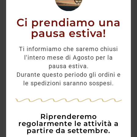
Ci prendiamo una
pausa estiva!
Ti informiamo che saremo chiusi
l'intero mese di Agosto per la
pausa estiva.
Durante questo periodo gli ordini e
le spedizioni saranno sospesi.
Riprenderemo
regolarmente le attività a
partire da settembre.
Kaltern “Campaner” Cabernet-Sauvignon